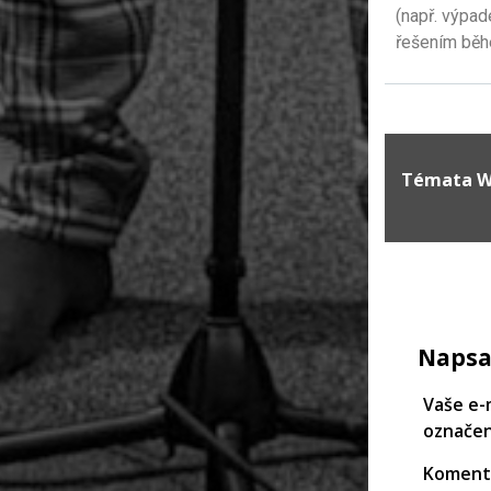
(např. výpad
řešením běhe
Témata W
Napsa
Vaše e-
označe
Koment