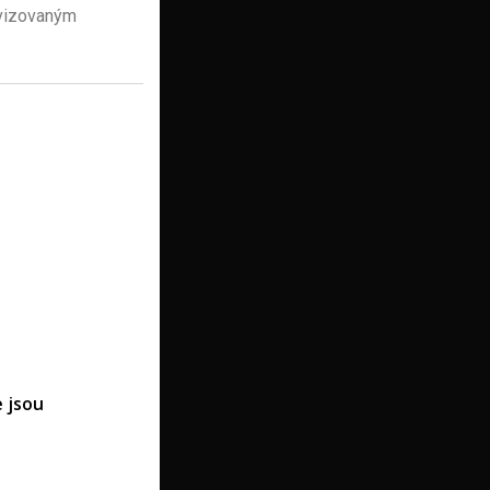
ovizovaným
 jsou