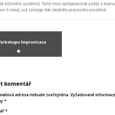
ek klíčového systému). Týmy musí spolupracovat a přijít s impr
m 5 minut, což simuluje tlak ideálního pracovního prostředí.
orkshopu Improvizace
t komentář
mailová adresa nebude zveřejněna.
Vyžadované informace
ny
*
ář
*