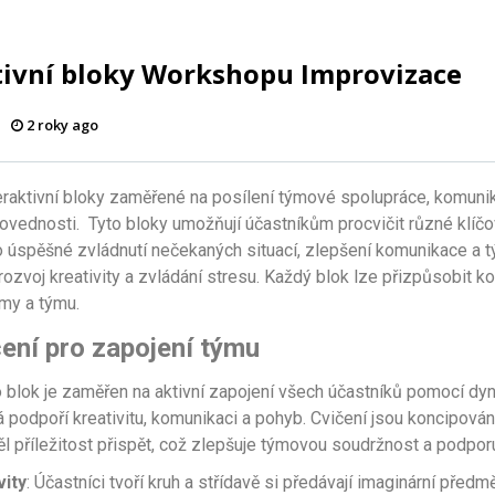
tivní bloky Workshopu Improvizace
2 roky ago
eraktivní bloky zaměřené na posílení týmové spolupráce, komuni
ovednosti. Tyto bloky umožňují účastníkům procvičit různé klíč
o úspěšné zvládnutí nečekaných situací, zlepšení komunikace a 
rozvoj kreativity a zvládání stresu. Každý blok lze přizpůsobit k
my a týmu.
čení pro zapojení týmu
o blok je zaměřen na aktivní zapojení všech účastníků pomocí d
rá podpoří kreativitu, komunikaci a pohyb. Cvičení jsou koncipová
l příležitost přispět, což zlepšuje týmovou soudržnost a podporu
vity
: Účastníci tvoří kruh a střídavě si předávají imaginární před