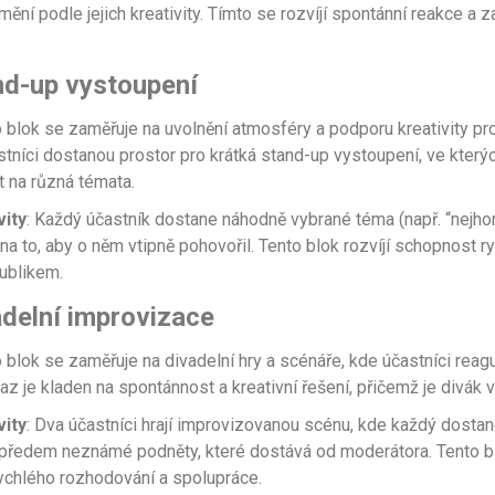
 mění podle jejich kreativity. Tímto se rozvíjí spontánní reakce a 
nd-up vystoupení
o blok se zaměřuje na uvolnění atmosféry a podporu kreativity pr
tníci dostanou prostor pro krátká stand-up vystoupení, ve kter
 na různá témata.
vity
: Každý účastník dostane náhodně vybrané téma (např. “nejhor
na to, aby o něm vtipně pohovořil. Tento blok rozvíjí schopnost r
ublikem.
adelní improvizace
o blok se zaměřuje na divadelní hry a scénáře, kde účastníci reagu
raz je kladen na spontánnost a kreativní řešení, přičemž je divák 
vity
: Dva účastníci hrají improvizovanou scénu, kde každý dostan
 předem neznámé podněty, které dostává od moderátora. Tento b
ychlého rozhodování a spolupráce.