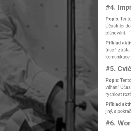
#4. Imp
Popis
: Tent
Účastníci d
plánování.
Příklad akti
(např. ztrát
komunikace a
#5. Cvi
Popis
: Tent
váhání. Účas
rychlost roz
Příklad akti
jiný, a pokr
#6. Wor