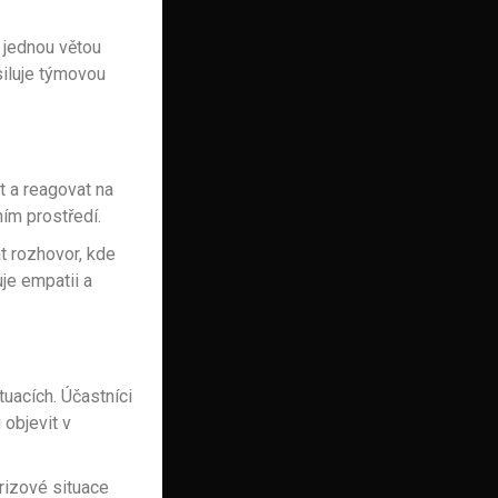
á jednou větou
siluje týmovou
t a reagovat na
ím prostředí.
t rozhovor, kde
je empatii a
tuacích. Účastníci
 objevit v
rizové situace