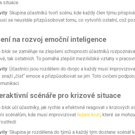
a situace.
vity
: Skupina účastníků tvoří scénu, kde každý člen týmu přispív
usí se neustále přizpůsobovat tomu, co vytvořili ostatní, což po
čení na rozvoj emoční inteligence
o blok se zaměřuje na zlepšení schopnosti účastníků rozpoznáva
vé, tak ostatních. To pomáhá zlepšit mezilidské vztahy v pracovn
vity
: Účastníci jsou rozděleni do dvojic a každý musí improvizova
snaží „číst“ emoce a přizpůsobovat se jim. Toto cvičení podporu
omunikaci.
eraktivní scénáře pro krizové situace
o blok učí účastníky, jak rychle a efektivně reagovat v krizových si
eni scénářům, kde musí improvizovat
řešení krizí
, které se mohou
ostředí.
vity
: Skupina je rozdělena do týmů a každý tým dostane scénář k