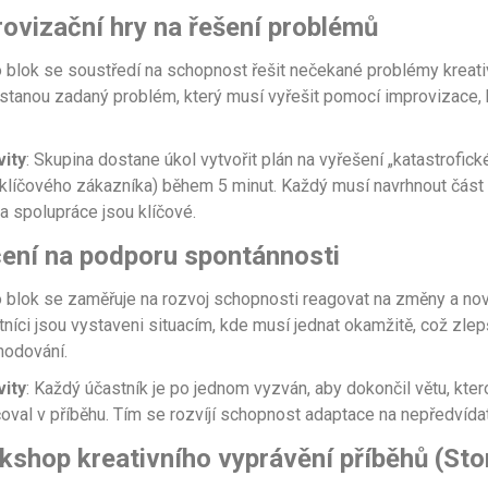
rovizační hry na řešení problémů
o blok se soustředí na schopnost řešit nečekané problémy krea
ostanou zadaný problém, který musí vyřešit pomocí improvizace,
vity
: Skupina dostane úkol vytvořit plán na vyřešení „katastrofic
a klíčového zákazníka) během 5 minut. Každý musí navrhnout část
 spolupráce jsou klíčové.
čení na podporu spontánnosti
o blok se zaměřuje na rozvoj schopnosti reagovat na změny a n
tníci jsou vystaveni situacím, kde musí jednat okamžitě, což zlepšu
hodování.
vity
: Každý účastník je po jednom vyzván, aby dokončil větu, kte
ačoval v příběhu. Tím se rozvíjí schopnost adaptace na nepředvída
kshop kreativního vyprávění příběhů (Stor