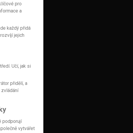
klíčové pro
informace a
 kde každý přidá
ozvíjí jejich
edí. Učí, jak si
tor přidělí, a
 zvládání
ky
é podporují
společně vytvářet