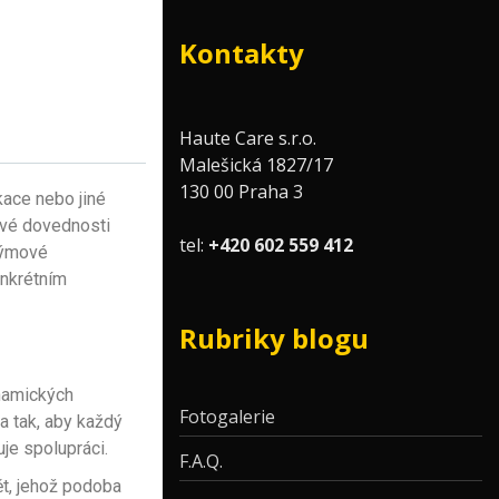
Kontakty
Haute Care s.r.o.
Malešická 1827/17
130 00 Praha 3
kace nebo jiné
ové dovednosti
tel:
+420 602 559 412
týmové
onkrétním
Rubriky blogu
ynamických
Fotogalerie
na tak, aby každý
je spolupráci.
F.A.Q.
mět, jehož podoba