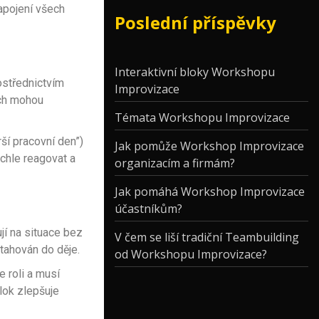
zapojení všech
Poslední příspěvky
Interaktivní bloky Workshopu
ostřednictvím
Improvizace
ých mohou
Témata Workshopu Improvizace
ší pracovní den”)
Jak pomůže Workshop Improvizace
ychle reagovat a
organizacím a firmám?
Jak pomáhá Workshop Improvizace
účastníkům?
jí na situace bez
V čem se liší tradiční Teambuilding
vtahován do děje.
od Workshopu Improvizace?
e roli a musí
lok zlepšuje