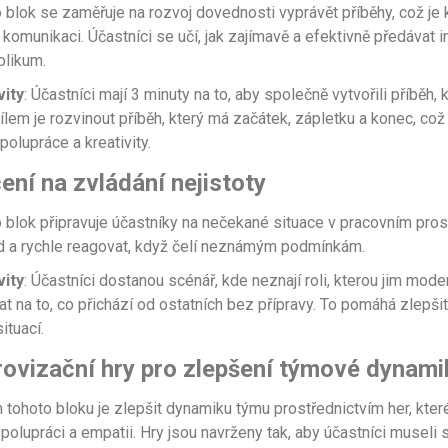
o blok se zaměřuje na rozvoj dovednosti vyprávět příběhy, což je 
 komunikaci. Účastníci se učí, jak zajímavě a efektivně předávat 
blikum.
vity
: Účastníci mají 3 minuty na to, aby společně vytvořili příběh,
ílem je rozvinout příběh, který má začátek, zápletku a konec, což r
olupráce a kreativity.
ení na zvládání nejistoty
o blok připravuje účastníky na nečekané situace v pracovním prostř
id a rychle reagovat, když čelí neznámým podmínkám.
vity
: Účastníci dostanou scénář, kde neznají roli, kterou jim moderá
t na to, co přichází od ostatních bez přípravy. To pomáhá zlepšit
ituací.
rovizační hry pro zlepšení týmové dynami
m tohoto bloku je zlepšit dynamiku týmu prostřednictvím her, kter
olupráci a empatii. Hry jsou navrženy tak, aby účastníci museli 