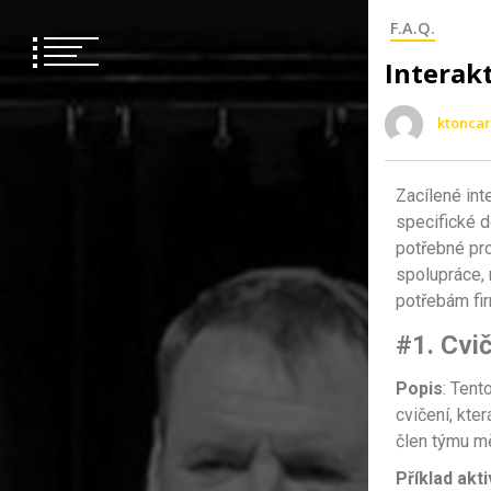
F.A.Q.
Interak
ktoncar
Zacílené int
specifické d
potřebné pr
spolupráce, 
potřebám fir
#1. Cvi
Popis
: Tent
cvičení, kte
člen týmu mě
Příklad akti