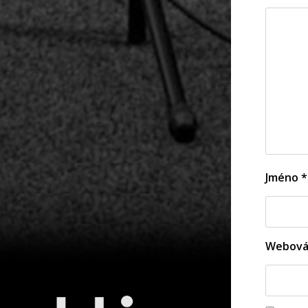
Jméno
*
Webová