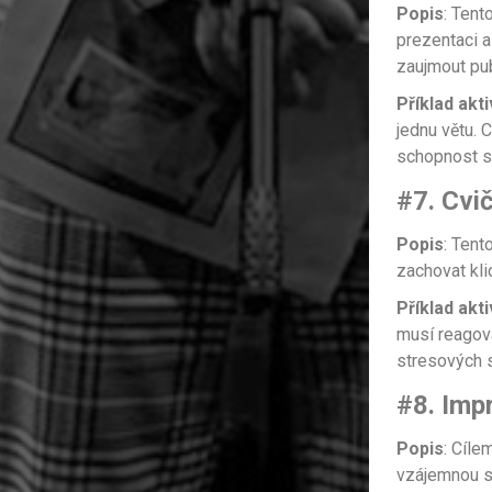
Popis
: Tent
prezentaci a
zaujmout pu
Příklad akti
jednu větu. C
schopnost sp
#7. Cvič
Popis
: Tent
zachovat kl
Příklad akti
musí reagova
stresových s
#8. Imp
Popis
: Cíle
vzájemnou sp