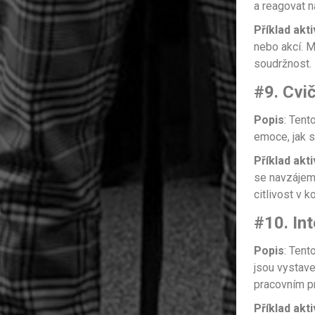
a reagovat n
Příklad akti
nebo akcí. M
soudržnost.
#9. Cvi
Popis
: Tent
emoce, jak s
Příklad akti
se navzájem 
citlivost v k
#10. Int
Popis
: Tent
jsou vystav
pracovním pr
Příklad akti