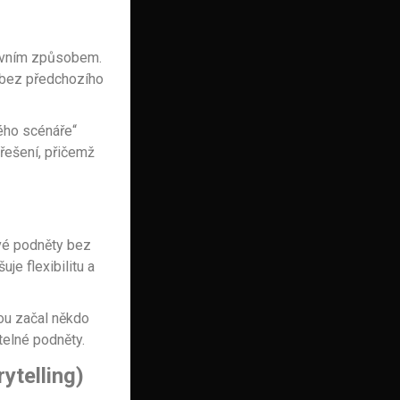
tivním způsobem.
 bez předchozího
kého scénáře“
 řešení, přičemž
ové podněty bez
je flexibilitu a
rou začal někdo
telné podněty.
ytelling)