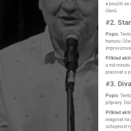
a použití se
členů.
#2. Sta
Popis
: Tent
humoru. Účas
improvizovat
Příklad akti
a má minutu 
pracovat s p
#3. Div
Popis
: Tent
přípravy. Dů
Příklad akti
reagovat na
schopnost r