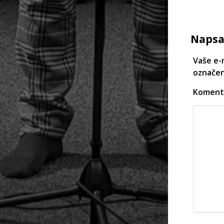
Napsa
Vaše e-
označe
Koment