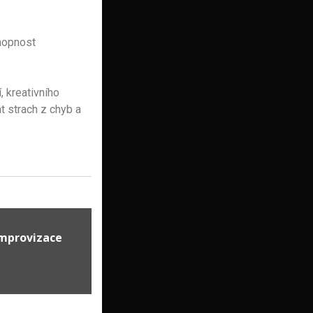
chopnost
 kreativního
t strach z chyb a
mprovizace