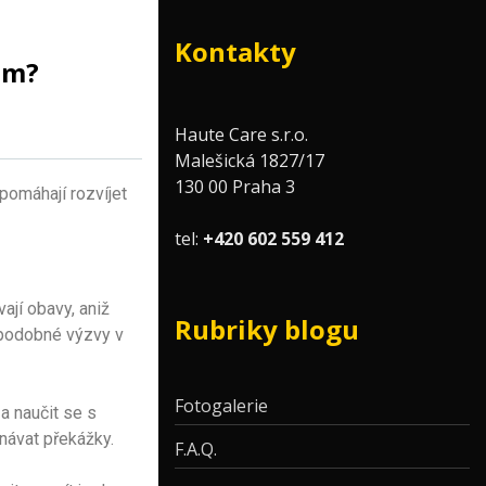
Kontakty
ům?
Haute Care s.r.o.
Malešická 1827/17
130 00 Praha 3
pomáhají rozvíjet
tel:
+420 602 559 412
ají obavy, aniž
Rubriky blogu
a podobné výzvy v
Fotogalerie
a naučit se s
návat překážky.
F.A.Q.