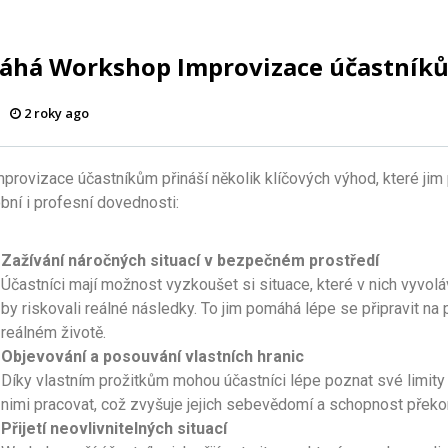
áhá Workshop Improvizace účastník
2 roky ago
rovizace účastníkům přináší několik klíčových výhod, které jim 
bní i profesní dovednosti:
Zažívání náročných situací v bezpečném prostředí
Účastníci mají možnost vyzkoušet si situace, které v nich vyvoláv
by riskovali reálné následky. To jim pomáhá lépe se připravit n
reálném životě.
Objevování a posouvání vlastních hranic
Díky vlastním prožitkům mohou účastníci lépe poznat své limity 
nimi pracovat, což zvyšuje jejich sebevědomí a schopnost překo
Přijetí neovlivnitelných situací