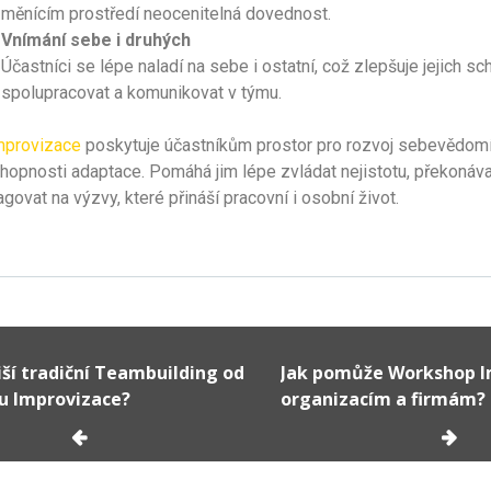
měnícím prostředí neocenitelná dovednost.
Vnímání sebe i druhých
Účastníci se lépe naladí na sebe i ostatní, což zlepšuje jejich s
spolupracovat a komunikovat v týmu.
mprovizace
poskytuje účastníkům prostor pro rozvoj sebevědomí,
hopnosti adaptace. Pomáhá jim lépe zvládat nejistotu, překonáva
agovat na výzvy, které přináší pracovní i osobní život.
iší tradiční Teambuilding od
Jak pomůže Workshop I
u Improvizace?
organizacím a firmám?