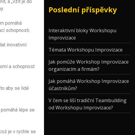
t, a „vzít je do
Poslední příspěvky
y.
 jim pomáhá
Interaktivní bloky Workshopu
ací schopnosti.
Improvizace
at inovativní
Témata Workshopu Improvizace
Jak pomůže Workshop Improvizace
ědomí a schopnost
organizacím a firmám?
Jak pomáhá Workshop Improvizace
účastníkům?
to aby se lidé
V čem se liší tradiční Teambuilding
od Workshopu Improvizace?
im pomáhá lépe se
což je v rychle se