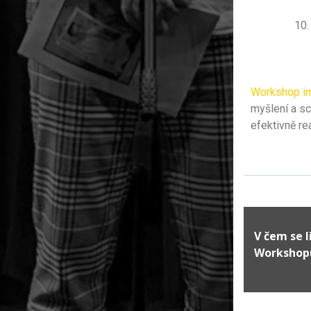
Workshop i
myšlení a sc
efektivně re
V čem se l
Workshop