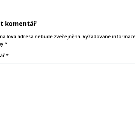
t komentář
mailová adresa nebude zveřejněna.
Vyžadované informace
ny
*
ář
*