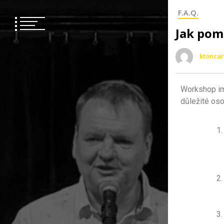
F.A.Q.
Jak pom
ktoncar
Workshop imp
důležité oso