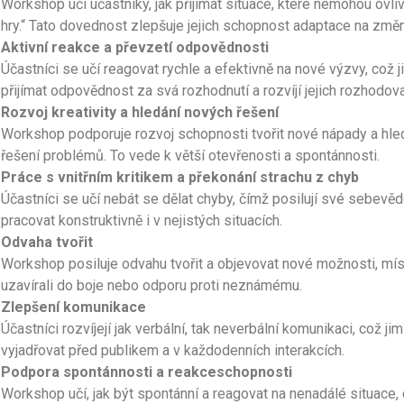
Workshop učí účastníky, jak přijímat situace, které nemohou ovlivni
hry.“ Tato dovednost zlepšuje jejich schopnost adaptace na změn
Aktivní reakce a převzetí odpovědnosti
Účastníci se učí reagovat rychle a efektivně na nové výzvy, což
přijímat odpovědnost za svá rozhodnutí a rozvíjí jejich rozhodov
Rozvoj kreativity a hledání nových řešení
Workshop podporuje rozvoj schopnosti tvořit nové nápady a hled
řešení problémů. To vede k větší otevřenosti a spontánnosti.
Práce s vnitřním kritikem a překonání strachu z chyb
Účastníci se učí nebát se dělat chyby, čímž posilují své sebev
pracovat konstruktivně i v nejistých situacích.
Odvaha tvořit
Workshop posiluje odvahu tvořit a objevovat nové možnosti, mís
uzavírali do boje nebo odporu proti neznámému.
Zlepšení komunikace
Účastníci rozvíjejí jak verbální, tak neverbální komunikaci, což j
vyjadřovat před publikem a v každodenních interakcích.
Podpora spontánnosti a reakceschopnosti
Workshop učí, jak být spontánní a reagovat na nenadálé situace, 